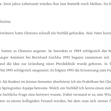
te. Zwei Jahre Lebenszeit würden ihm laut Statistik noch bleiben. Da
chichte.
hwistern hatte Clemens schnell ein Vorbild gefunden. Sein Vater konn
de hatten es Clemens angetan. So beendete er 1989 erfolgreich das 
junger Assistent bei Bernhard Lischka. 1992 begann zusammen mit X
 und die Idee zur Gründung einer Pferdeklinik wurde geboren. In 
bst 1995 erfolgreich umgesetzt. Es folgten 1995 die Ernennung zum Fac
s Student im letzten Semester absolvierte ich ein Praktikum bei Cleme
e Springreiter-Equipe betreute. Welch ein Vorbild! Ich lernte einen z
jede fachliche Frage eine Antwort wusste. Dabei verstand er es, sein W
denten zu einem kollegialen Freund werden, bei dem man sich immer