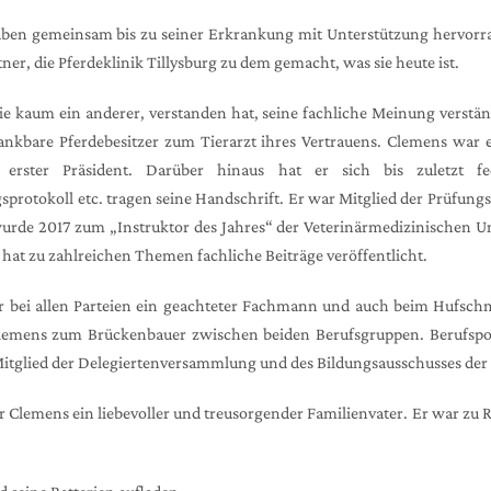
r haben gemeinsam bis zu seiner Erkrankung mit Unterstützung hervorra
ner, die Pferdeklinik Tillysburg zu dem gemacht, was sie heute ist.
ie kaum ein anderer, verstanden hat, seine fachliche Meinung verstän
nkbare Pferdebesitzer zum Tierarzt ihres Vertrauens. Clemens war 
rster Präsident. Darüber hinaus hat er sich bis zuletzt fed
sprotokoll etc. tragen seine Handschrift. Er war Mitglied der Prüfungs
wurde 2017 zum „Instruktor des Jahres“ der Veterinärmedizinischen 
hat zu zahlreichen Themen fachliche Beiträge veröffentlicht.
ar er bei allen Parteien ein geachteter Fachmann und auch beim Hufsc
lemens zum Brückenbauer zwischen beiden Berufsgruppen. Berufspo
 Mitglied der Delegiertenversammlung und des Bildungsausschusses der
emens ein liebevoller und treusorgender Familienvater. Er war zu Rech