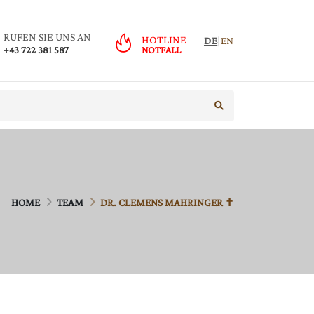
RUFEN SIE UNS AN
HOTLINE
DE
|
EN
+43 722 381 587
NOTFALL
suche starten
HOME
TEAM
DR. CLEMENS MAHRINGER ✝