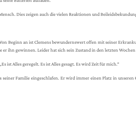
 seine Batterien aufladen.
 Mensch. Dies zeigen auch die vielen Reaktionen und Beileidsbekundung
er. Von Beginn an ist Clemens bewundernswert offen mit seiner Erkran
ürde er ihn gewinnen. Leider hat sich sein Zustand in den letzten Woch
 ist Alles geregelt. Es ist Alles gesagt. Es wird Zeit für mich.“
is seiner Familie eingeschlafen. Er wird immer einen Platz in unsere