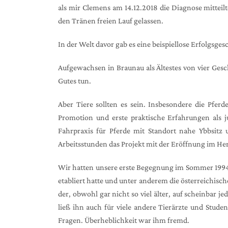
als mir Clemens am 14.12.2018 die Diagnose mitteil
den Tränen freien Lauf gelassen.
In der Welt davor gab es eine beispiellose Erfolgsges
Aufgewachsen in Braunau als Ältestes von vier Gesc
Gutes tun.
Aber Tiere sollten es sein. Insbesondere die Pfer
Promotion und erste praktische Erfahrungen als 
Fahrpraxis für Pferde mit Standort nahe Ybbsitz
Arbeitsstunden das Projekt mit der Eröffnung im Her
Wir hatten unsere erste Begegnung im Sommer 1994. Al
etabliert hatte und unter anderem die österreichisch
der, obwohl gar nicht so viel älter, auf scheinbar 
ließ ihn auch für viele andere Tierärzte und Stu
Fragen. Überheblichkeit war ihm fremd.