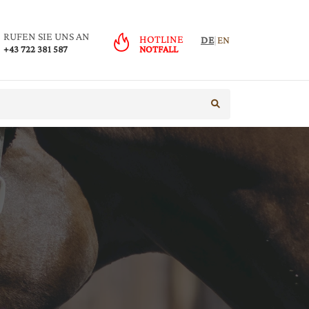
RUFEN SIE UNS AN
HOTLINE
DE
|
EN
+43 722 381 587
NOTFALL
suche starten