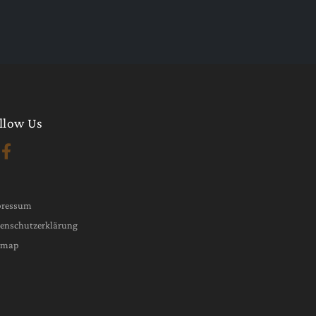
llow Us
pressum
enschutzerklärung
emap