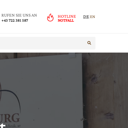
RUFEN SIE UNS AN
HOTLINE
DE
|
EN
+43 722 381 587
NOTFALL
suche starten
t