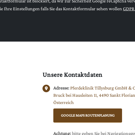
taktformular ist blockiert, da wir zur Sicherheit Google reCaptcha ve
ie Ihre Einstellungen falls Sie das Kontaktformular sehen wollen
GDPR 
Unsere Kontaktdaten
Adresse:
Pferdeklinik Tillysburg GmbH & 
Bruck bei Hausleiten 11, 4490 Sankt Florian
Österreich
GOOGLE MAPS ROUTENPLANUNG
Achtung:
bitte geben Sie bei Navigationss