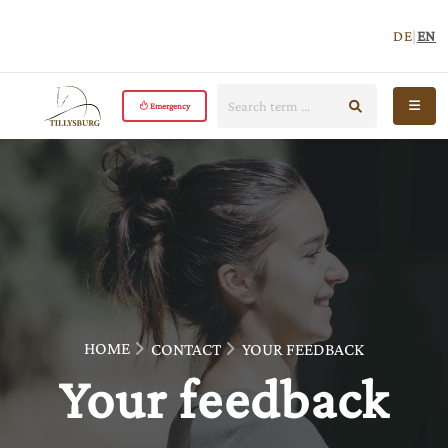
DE
|
EN
Search:
start search
Open 
Emergency
HOME
CONTACT
YOUR FEEDBACK
Your feedback